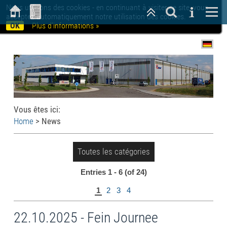
Nous utilisons des cookies - en continuant à visiter ce site, vous
acceptez automatiquement notre utilisation des cookies.
OK
Plus d'informations »
Vous êtes ici:
Home
>
News
Toutes les catégories
Entries 1 - 6 (of 24)
1
2
3
4
22.10.2025 - Fein Journee