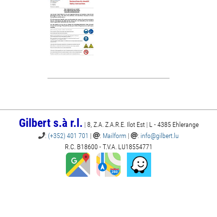
Gilbert s.à r.l.
|
8, Z.A. Z.A.R.E. Ilot Est
|
L - 4385 Ehlerange
:
(+352) 401 701
|
:
Mailform
|
:
info@gilbert.lu
R.C. B18600 - T.V.A. LU18554771