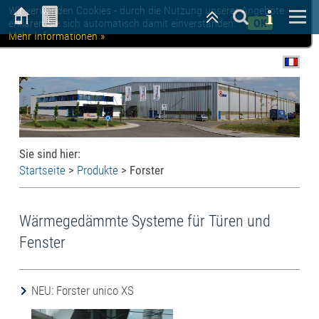
Wir verwenden Cookies - durch die Nutzung unserer Angebote
erklären Sie sich automatisch damit einverstanden.
OK
Mehr Informationen »
Sie sind hier:
Startseite
>
Produkte
>
Forster
Wärmegedämmte Systeme für Türen und
Fenster
NEU: Forster unico XS