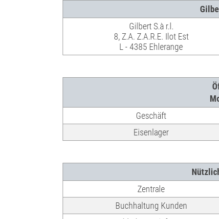
Gilbe
Gilbert S.à r.l.
8, Z.A. Z.A.R.E. Ilot Est
L - 4385 Ehlerange
Ö
Mo
Geschäft
Eisenlager
Nützli
Zentrale
Buchhaltung Kunden